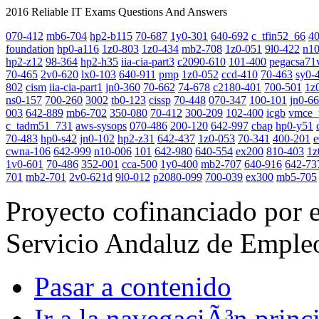
2016 Reliable IT Exams Questions And Answers
070-412
mb6-704
hp2-b115
70-687
1y0-301
640-692
c_tfin52_66
4
foundation
hp0-a116
1z0-803
1z0-434
mb2-708
1z0-051
9l0-422
n10
hp2-z12
98-364
hp2-h35
iia-cia-part3
c2090-610
101-400
pegacsa71
70-465
2v0-620
lx0-103
640-911
pmp
1z0-052
ccd-410
70-463
sy0-
802
cism
iia-cia-part1
jn0-360
70-662
74-678
c2180-401
700-501
1z
ns0-157
700-260
3002
tb0-123
cissp
70-448
070-347
100-101
jn0-6
003
642-889
mb6-702
350-080
70-412
300-209
102-400
icgb
vmce_
c_tadm51_731
aws-sysops
070-486
200-120
642-997
cbap
hp0-y51
70-483
hp0-s42
jn0-102
hp2-z31
642-437
1z0-053
70-341
400-201
e
cwna-106
642-999
n10-006
101
642-980
640-554
ex200
810-403
1z
1v0-601
70-486
352-001
cca-500
1y0-400
mb2-707
640-916
642-73
701
mb2-701
2v0-621d
9l0-012
p2080-099
700-039
ex300
mb5-705
Proyecto cofinanciado por 
Servicio Andaluz de Emple
Pasar a contenido
Ir a la navegaciÃ³n princi