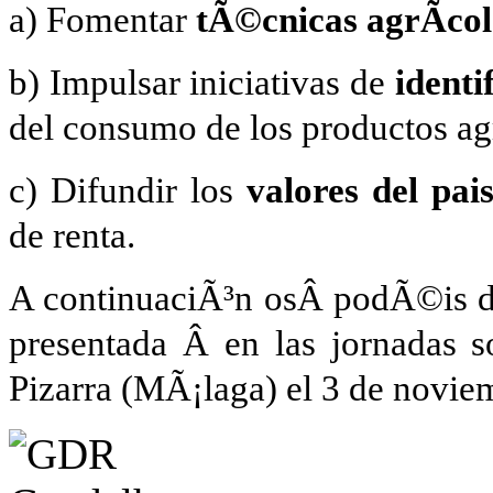
a) Fomentar
tÃ©cnicas agrÃ­col
b) Impulsar iniciativas de
identi
del consumo de los productos ag
c) Difundir los
valores del pai
de renta.
A continuaciÃ³n osÂ podÃ©is de
presentada Â en las jornadas s
Pizarra (MÃ¡laga) el 3 de novie