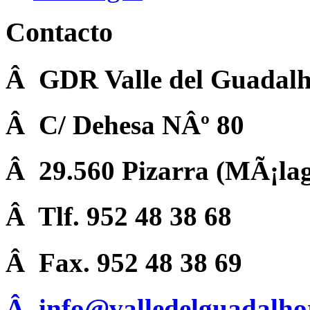
Contacto
Â GDR Valle del Guadalh
Â C/ Dehesa NÂº 80
Â 29.560 Pizarra (MÃ¡la
Â Tlf. 952 48 38 68
Â Fax. 952 48 38 69
Â
info@valledelguadalho