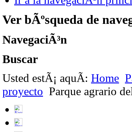
Ver bÃºsqueda de nave
NavegaciÃ³n
Buscar
Usted estÃ¡ aquÃ­:
Home
P
proyecto
Parque agrario de